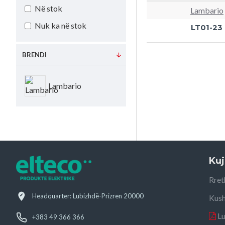
Në stok
Lambario
Nuk ka në stok
LT01-23
BRENDI
Lambario
Kuj
Rret
Headquarter: Lubizhdë-Prizren 20000
Kush
L
+383 49 366 366