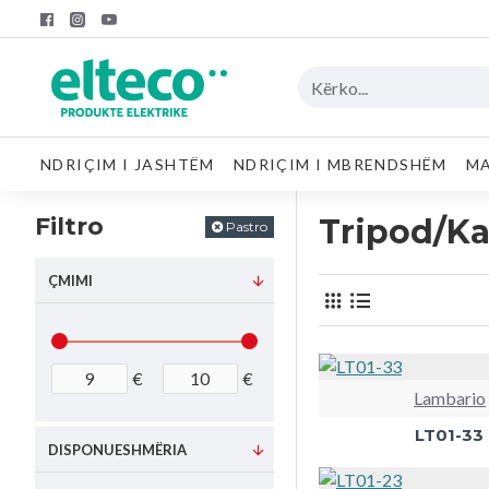
NDRIÇIM I JASHTËM
NDRIÇIM I MBRENDSHËM
MA
Filtro
Tripod/Ka
Pastro
ÇMIMI
€
€
Lambario
LT01-33
DISPONUESHMËRIA