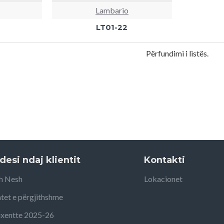
Lambario
LT01-22
Përfundimi i listës.
desi ndaj klientit
Kontakti
h Nesh
Lokacionet
tet e përgjithshme
uxentte 2025-26