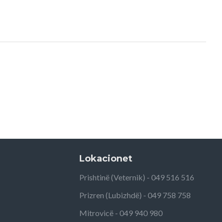
Lokacionet
Prishtinë (Veternik) - 049 516 516
Prizren (Lubizhdë) - 049 758 758
Mitrovicë - 049 940 980