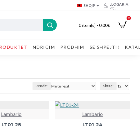
LLOGARIA
SHQIP
KYÇU
0
0 item(s) - 0.00€
RODUKTET
NDRIÇIM
PRODHIM
SË SHPEJTI!
KATA
Rendit:
Shfaq:
Lambario
Lambario
LT01-25
LT01-24