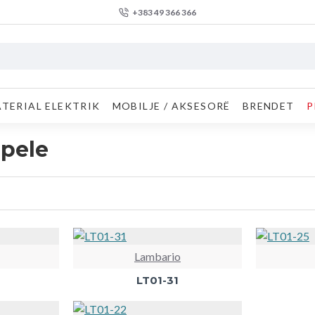
+383 49 366 366
TERIAL ELEKTRIK
MOBILJE / AKSESORË
BRENDET
P
pele
Lambario
LT01-31