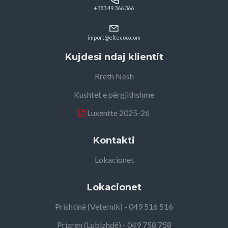
+383 49 366 366
import@eltecoo.com
Kujdesi ndaj klientit
Rreth Nesh
Kushtet e përgjithshme
Luxentte 2025-26
Kontakti
Lokacionet
Lokacionet
Prishtinë (Veternik) - 049 516 516
Prizren (Lubizhdë) - 049 758 758