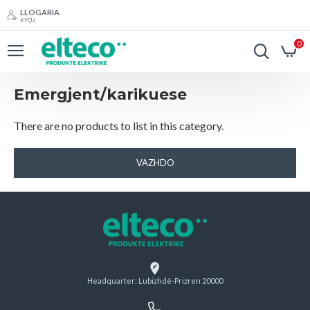
LLOGARIA
KYÇU
0
Emergjent/karikuese
There are no products to list in this category.
VAZHDO
Headquarter: Lubizhdë-Prizren 20000