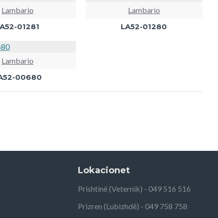
Lambario
Lambario
A52-01281
LA52-01280
Lambario
A52-00680
Lokacionet
Prishtinë (Veternik) - 049 516 516
Prizren (Lubizhdë) - 049 758 758