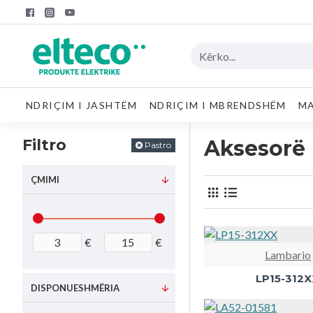
NDRIÇIM I JASHTËM
NDRIÇIM I MBRENDSHËM
MA
Filtro
Aksesorë
Pastro
ÇMIMI
€
€
Lambario
LP15-312
DISPONUESHMËRIA