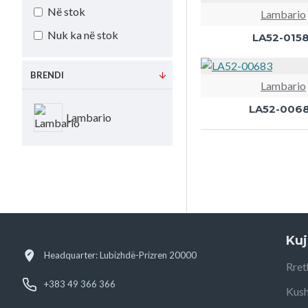
Në stok
Lambario
Nuk ka në stok
LA52-0158
BRENDI
Lambario
LA52-006
Lambario
Kuj
Headquarter: Lubizhdë-Prizren 20000
Rret
+383 49 366 366
Kush