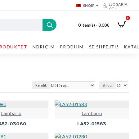
LLOGARIA
SHQIP
KYÇU
0
0 item(s) - 0.00€
RODUKTET
NDRIÇIM
PRODHIM
SË SHPEJTI!
KATA
Rendit:
Shfaq:
Lambario
Lambario
A52-03080
LA52-01583