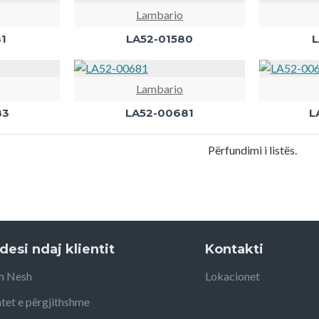
Lambario
1
LA52-01580
L
Lambario
83
LA52-00681
L
Përfundimi i listës.
desi ndaj klientit
Kontakti
h Nesh
Lokacionet
tet e përgjithshme