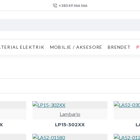
+383 49 366 366
TERIAL ELEKTRIK
MOBILJE / AKSESORË
BRENDET
P
Lambario
XX
LP15-302XX
L