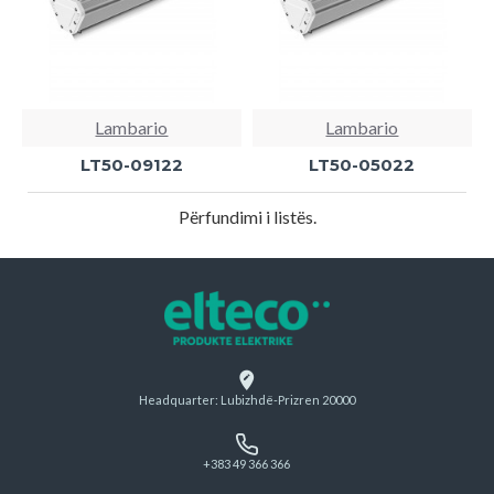
Lambario
Lambario
LT50-09122
LT50-05022
Përfundimi i listës.
Headquarter: Lubizhdë-Prizren 20000
+383 49 366 366