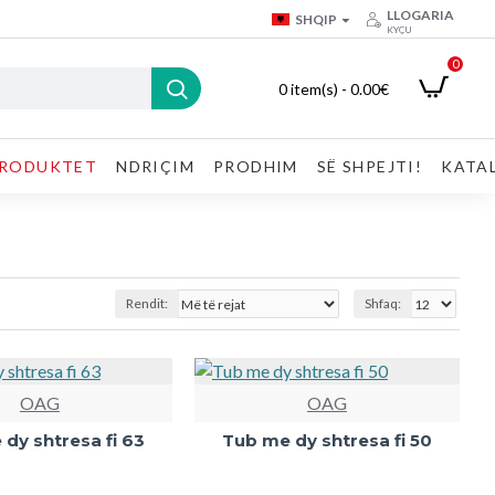
LLOGARIA
SHQIP
KYÇU
0
0 item(s) - 0.00€
RODUKTET
NDRIÇIM
PRODHIM
SË SHPEJTI!
KATA
Rendit:
Shfaq:
OAG
OAG
dy shtresa fi 63
Tub me dy shtresa fi 50