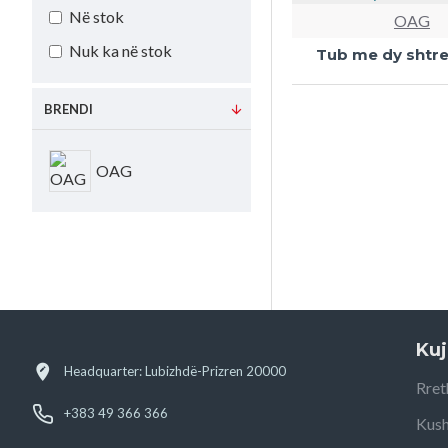
Në stok
OAG
Nuk ka në stok
Tub me dy shtre
BRENDI
OAG
Kuj
Headquarter: Lubizhdë-Prizren 20000
Rret
+383 49 366 366
Kush