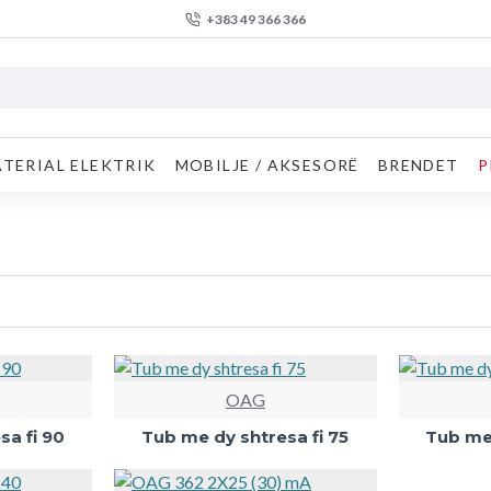
+383 49 366 366
TERIAL ELEKTRIK
MOBILJE / AKSESORË
BRENDET
P
OAG
sa fi 90
Tub me dy shtresa fi 75
Tub me 