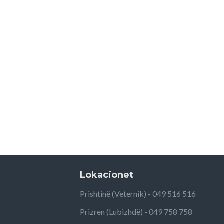
Lokacionet
Prishtinë (Veternik) - 049 516 516
Prizren (Lubizhdë) - 049 758 758