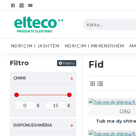
NDRIÇIM I JASHTËM
NDRIÇIM I MBRENDSHËM
MA
Filtro
Fid
Pastro
ÇMIMI
€
€
OAG
Tub me dy shtre
DISPONUESHMËRIA