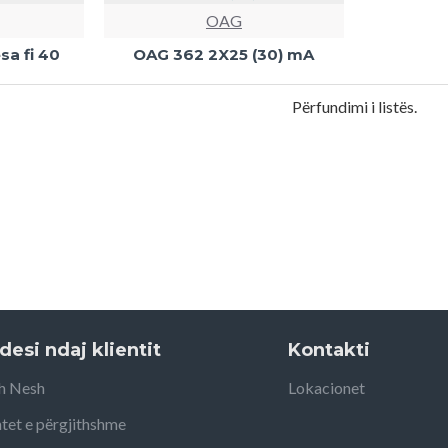
OAG
sa fi 40
OAG 362 2X25 (30) mA
Përfundimi i listës.
desi ndaj klientit
Kontakti
h Nesh
Lokacionet
tet e përgjithshme