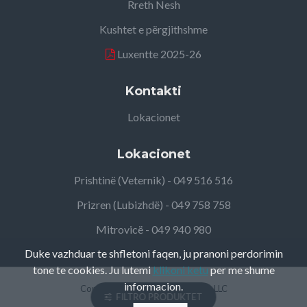
Rreth Nesh
Kushtet e përgjithshme
Luxentte 2025-26
Kontakti
Lokacionet
Lokacionet
Prishtinë (Veternik) - 049 516 516
Prizren (Lubizhdë) - 049 758 758
Mitrovicë - 049 940 980
Duke vazhduar te shfletoni faqen, ju pranoni perdorimin
tone te cookies. Ju lutemi
klikoni ketu
per me shume
informacion.
Copyright ©
2026, Elteco Group LLC
FILTRO PRODUKTET
Solution by