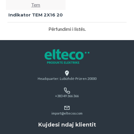
Tem
Indikator TEM 2X16 20
Përfundimi i listës.
Headquarter: Lubizhdë-Prizren 20000
+383 49 366 366
import@eltecoo.com
Kujdesi ndaj klientit