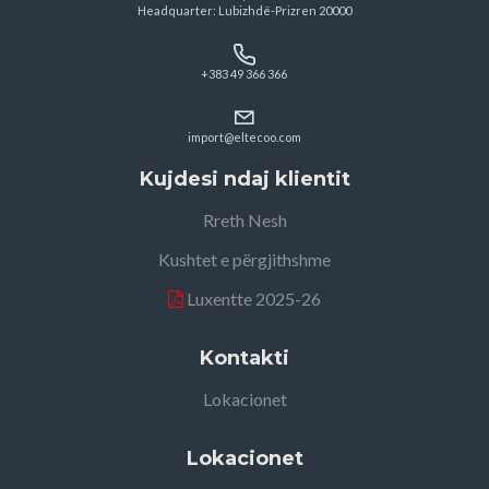
Headquarter: Lubizhdë-Prizren 20000
+383 49 366 366
import@eltecoo.com
Kujdesi ndaj klientit
Rreth Nesh
Kushtet e përgjithshme
Luxentte 2025-26
Kontakti
Lokacionet
Lokacionet