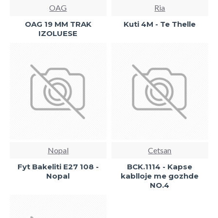
OAG
Ria
OAG 19 MM TRAK
Kuti 4M - Te Thelle
IZOLUESE
Nopal
Cetsan
Fyt Bakeliti E27 108 -
BCK.1114 - Kapse
Nopal
kablloje me gozhde
NO.4