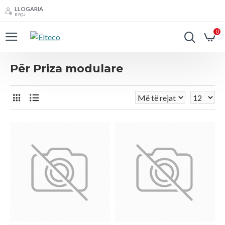
LLOGARIA
KYÇU
0
Për Priza modulare