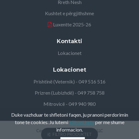
Rreth Nesh
Kushtet e përgjithshme
Luxentte 2025-26
Kontakti
Lokacionet
Lokacionet
Prishtinë (Veternik) - 049 516 516
Prizren (Lubizhdë) - 049 758 758
Mitrovicë - 049 940 980
Duke vazhduar te shfletoni faqen, ju pranoni perdorimin
tone te cookies. Ju lutemi
klikoni ketu
per me shume
informacion.
Copyright ©
2026, Elteco Group LLC
FILTRO PRODUKTET
Solution by