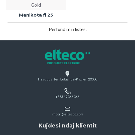
Gold
Manikota fi 25
Përfundimi i listës.
Headquarter: Lubizhdë-Prizren 20000
+383 49 366 366
import@eltecoo.com
Kujdesi ndaj klientit