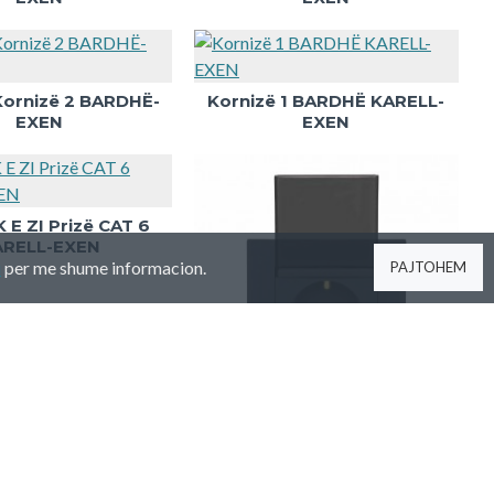
ornizë 2 BARDHË-
Kornizë 1 BARDHË KARELL-
EXEN
EXEN
 E ZI Prizë CAT 6
ARELL-EXEN
u
per me shume informacion.
PAJTOHEM
METALIK ZI PRIZE ME KAPAK
(Schuko) 2P + T 800.353.017