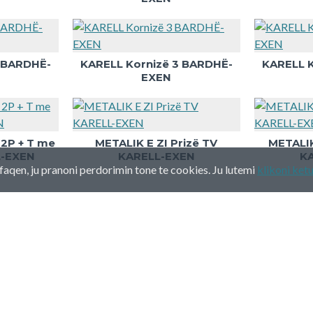
4 BARDHË-
KARELL Kornizë 3 BARDHË-
KARELL K
EXEN
 2P + T me
METALIK E ZI Prizë TV
METALIK
L-EXEN
KARELL-EXEN
K
faqen, ju pranoni perdorimin tone te cookies. Ju lutemi
klikoni ket