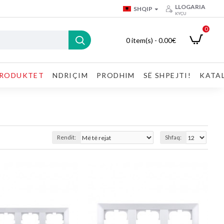
LLOGARIA
SHQIP
KYÇU
0
0 item(s) - 0.00€
RODUKTET
NDRIÇIM
PRODHIM
SË SHPEJTI!
KATA
Rendit:
Shfaq: