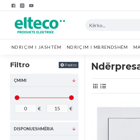
NDRIÇIM I JASHTËM
NDRIÇIM I MBRENDSHËM
MA
Filtro
Ndërpres
Pastro
ÇMIMI
€
€
DISPONUESHMËRIA