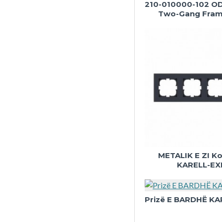
210-010000-102 O
Two-Gang Fram
METALIK E ZI Ko
KARELL-EX
Prizë E BARDHË K