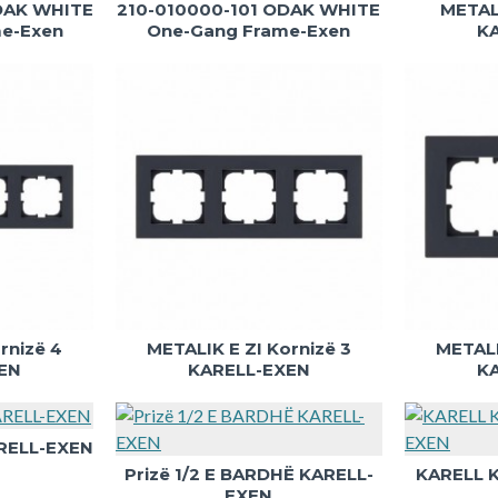
DAK WHITE
210-010000-101 ODAK WHITE
METALI
e-Exen
One-Gang Frame-Exen
K
rnizë 4
METALIK E ZI Kornizë 3
METALI
EN
KARELL-EXEN
K
ARELL-EXEN
Prizë 1/2 E BARDHË KARELL-
KARELL K
EXEN