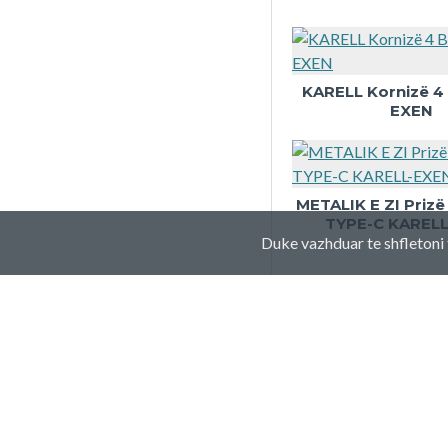
KARELL Kornizë 
EXEN
METALIK E ZI Prizë
TYPE-C KAREL
Duke vazhduar te shfletoni 