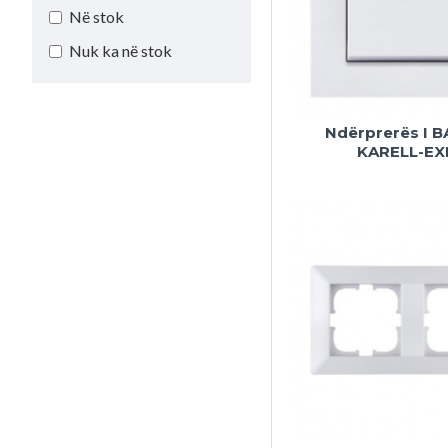
Në stok
Nuk ka në stok
Ndërprerës I 
KARELL-EX