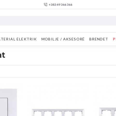
+383 49 366 366
TERIAL ELEKTRIK
MOBILJE / AKSESORË
BRENDET
P
at