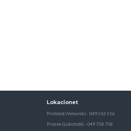
Lokacionet
Prishtinë (Veternik) - 049 516 516
Prizren (Lubizhdë) - 049 758 758