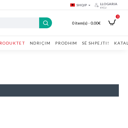
LLOGARIA
SHQIP
KYÇU
0
0 item(s) - 0.00€
RODUKTET
NDRIÇIM
PRODHIM
SË SHPEJTI!
KATA