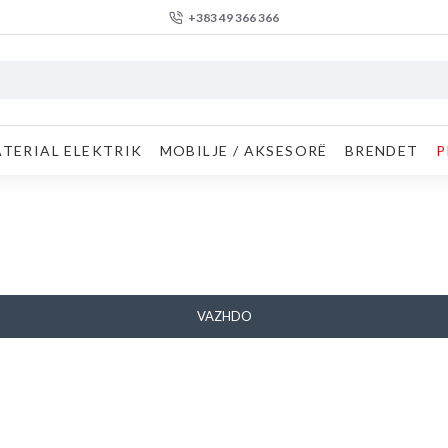
+383 49 366 366
TERIAL ELEKTRIK
MOBILJE / AKSESORË
BRENDET
P
VAZHDO