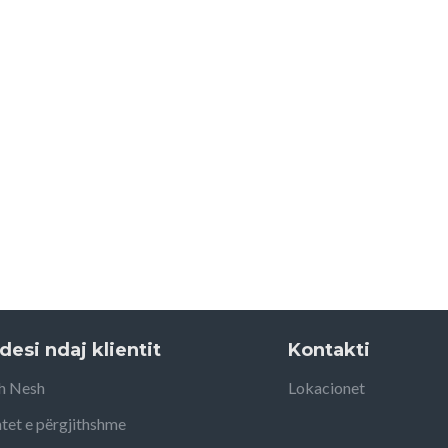
desi ndaj klientit
Kontakti
h Nesh
Lokacionet
tet e përgjithshme