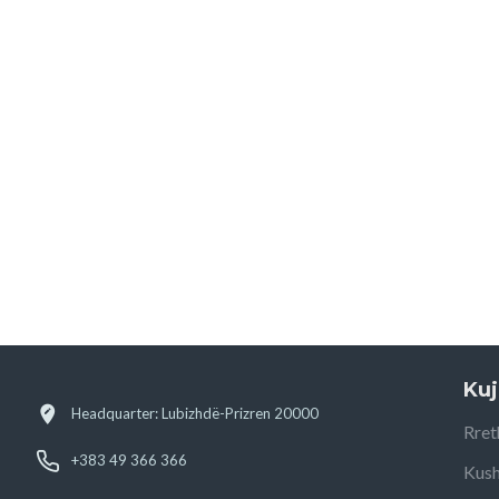
Kuj
Headquarter: Lubizhdë-Prizren 20000
Rret
+383 49 366 366
Kush