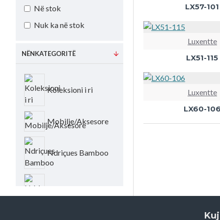
LX57-101
Në stok
Nuk ka në stok
Luxentte
NËNKATEGORITË
LX51-115
Koleksioni i ri
Luxentte
LX60-10
Mobilje/Aksesore
Ndriçues Bamboo
Ndriçues Betoni
Kuj