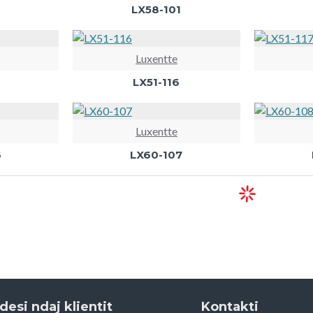
LX58-101
Luxentte
LX51-116
Luxentte
6
LX60-107
desi ndaj klientit
Kontakti