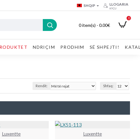
LLOGARIA
SHQIP
KYÇU
0
0 item(s) - 0.00€
RODUKTET
NDRIÇIM
PRODHIM
SË SHPEJTI!
KATA
Rendit:
Shfaq:
Luxentte
Luxentte