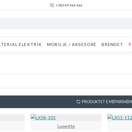
+383 49 366 366
TERIAL ELEKTRIK
MOBILJE / AKSESORË
BRENDET
P
PRODUKTET E MËPARSHËM
Luxentte