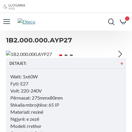
LLOGARIA
KYÇU
0
1B2.000.000.AYP27
DETAJET:
Watt: 1x60W
Fyti: E27
Volt: 220-240V
Përmasat: 275mmx80mm
Shkalla mbrojtëse: 65 IP
Materiali: resinë
Ngjyrë: e zezë
Modeli: rrethor