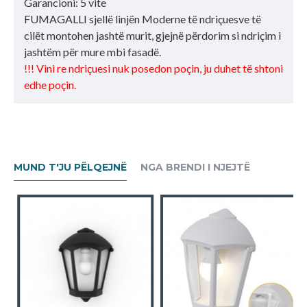
Garancioni: 5 vite
FUMAGALLI sjellë linjën Moderne të ndriçuesve të
cilët montohen jashtë murit, gjejnë përdorim si ndriçim i
jashtëm për mure mbi fasadë.
!!! Vini re ndriçuesi nuk posedon poçin, ju duhet të shtoni
edhe poçin.
MUND T'JU PËLQEJNË
NGA BRENDI I NJEJTË