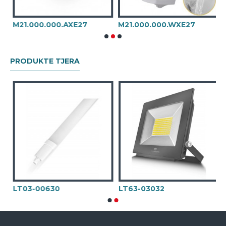
M21.000.000.AXE27
M21.000.000.WXE27
T
PRODUKTE TJERA
LT03-00630
LT63-03032