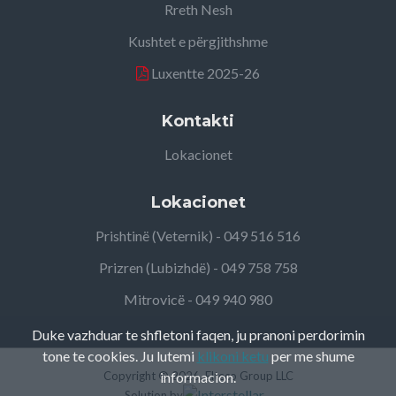
Rreth Nesh
Kushtet e përgjithshme
Luxentte 2025-26
Kontakti
Lokacionet
Lokacionet
Prishtinë (Veternik) - 049 516 516
Prizren (Lubizhdë) - 049 758 758
Mitrovicë - 049 940 980
Duke vazhduar te shfletoni faqen, ju pranoni perdorimin
tone te cookies. Ju lutemi
klikoni ketu
per me shume
Copyright ©
informacion.
2026, Elteco Group LLC
Solution by