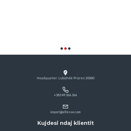
Headquarter: Lubizhdë-Prizren 20000
+383 49 366 366
import@eltecoo.com
Kujdesi ndaj klientit