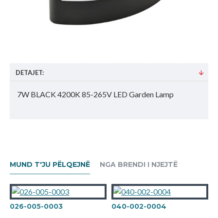
DETAJET:
7W BLACK 4200K 85-265V LED Garden Lamp
MUND T'JU PËLQEJNË
NGA BRENDI I NJEJTË
026-005-0003
040-002-0004
0