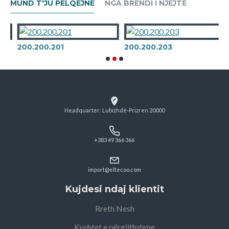
MUND T'JU PËLQEJNË
NGA BRENDI I NJEJTË
200.200.201
200.200.203
Headquarter: Lubizhdë-Prizren 20000
+383 49 366 366
import@eltecoo.com
Kujdesi ndaj klientit
Rreth Nesh
Kushtet e përgjithshme