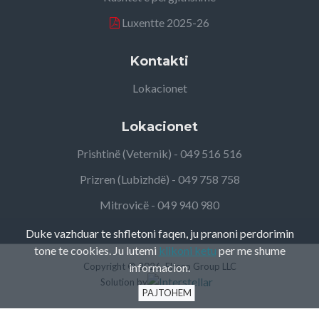
Luxentte 2025-26
Kontakti
Lokacionet
Lokacionet
Prishtinë (Veternik) - 049 516 516
Prizren (Lubizhdë) - 049 758 758
Mitrovicë - 049 940 980
Duke vazhduar te shfletoni faqen, ju pranoni perdorimin
tone te cookies. Ju lutemi
klikoni ketu
per me shume
Copyright ©
informacion.
2026, Elteco Group LLC
Solution by
PAJTOHEM