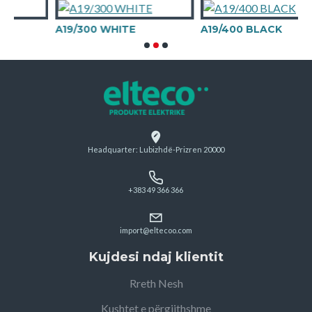
A19/300 WHITE
A19/400 BLACK
Headquarter: Lubizhdë-Prizren 20000
+383 49 366 366
import@eltecoo.com
Kujdesi ndaj klientit
Rreth Nesh
Kushtet e përgjithshme