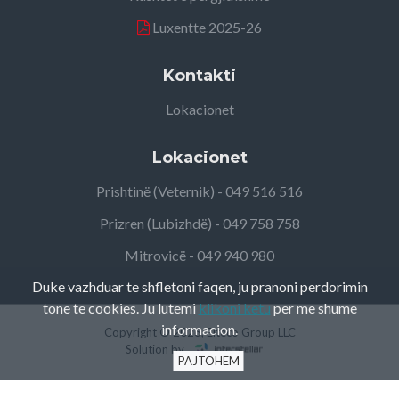
Luxentte 2025-26
Kontakti
Lokacionet
Lokacionet
Prishtinë (Veternik) - 049 516 516
Prizren (Lubizhdë) - 049 758 758
Mitrovicë - 049 940 980
Duke vazhduar te shfletoni faqen, ju pranoni perdorimin
tone te cookies. Ju lutemi
klikoni ketu
per me shume
informacion.
Copyright ©
2026, Elteco Group LLC
Solution by
PAJTOHEM