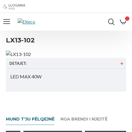
LLOGARIA
KYÇU
0
LX13-102
DETAJET:
LED MAX 40W
MUND T'JU PËLQEJNË
NGA BRENDI I NJEJTË