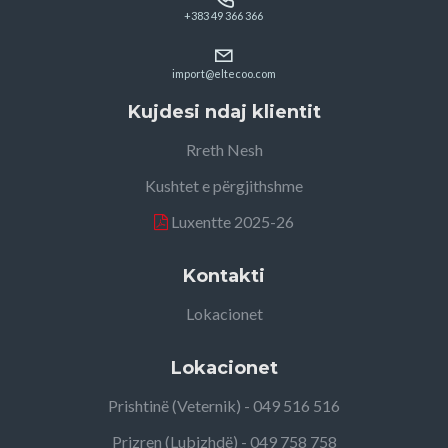
+383 49 366 366
import@eltecoo.com
Kujdesi ndaj klientit
Rreth Nesh
Kushtet e përgjithshme
Luxentte 2025-26
Kontakti
Lokacionet
Lokacionet
Prishtinë (Veternik) - 049 516 516
Prizren (Lubizhdë) - 049 758 758