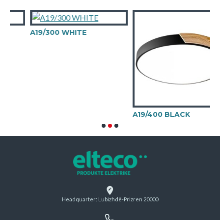
A19/300 WHITE
A19/400 BLACK
Headquarter: Lubizhdë-Prizren 20000