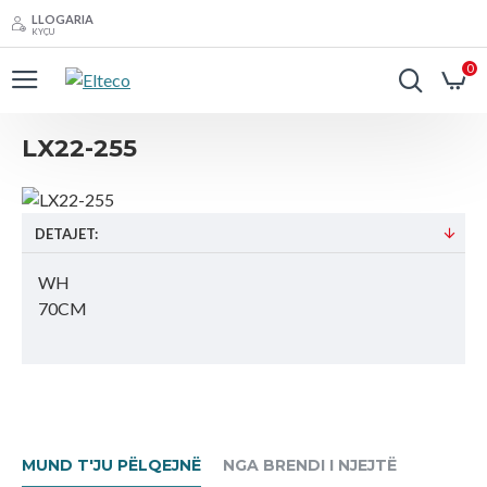
LLOGARIA
KYÇU
0
LX22-255
DETAJET:
WH
70CM
MUND T'JU PËLQEJNË
NGA BRENDI I NJEJTË