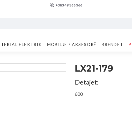
+383 49 366 366
TERIAL ELEKTRIK
MOBILJE / AKSESORË
BRENDET
P
LX21-179
Detajet:
600