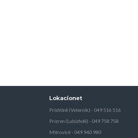
Lokacionet
Prishtinë (Veternik) - 049 516 516
Prizren (Lubizhdë) - 049 758 758
Mitrovicë - 049 940 980