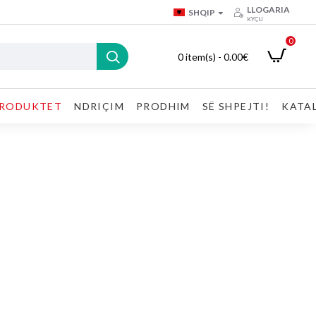
LLOGARIA
SHQIP
KYÇU
0
0 item(s) - 0.00€
RODUKTET
NDRIÇIM
PRODHIM
SË SHPEJTI!
KATA