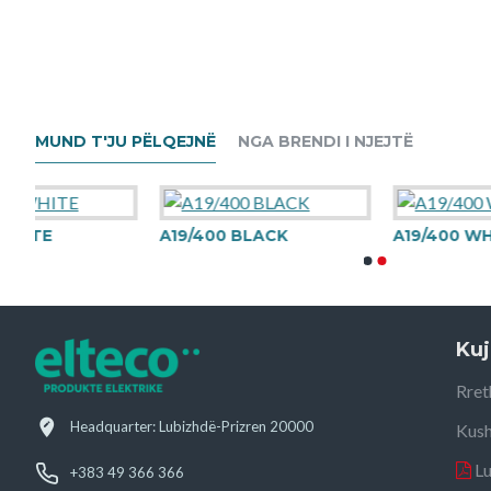
MUND T'JU PËLQEJNË
NGA BRENDI I NJEJTË
A19/400 BLACK
A19/400 WHITE
Kuj
Rret
Headquarter: Lubizhdë-Prizren 20000
Kush
L
+383 49 366 366