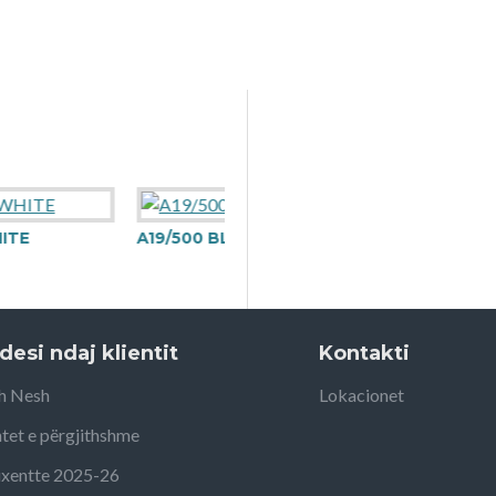
A19/500 BLACK
desi ndaj klientit
Kontakti
h Nesh
Lokacionet
tet e përgjithshme
uxentte 2025-26