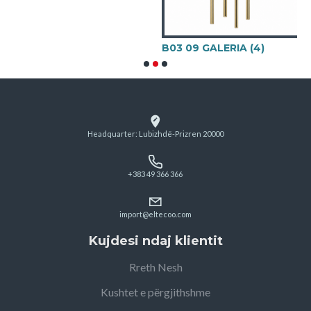
B03 09 GALERIA (4)
B
Headquarter: Lubizhdë-Prizren 20000
+383 49 366 366
import@eltecoo.com
Kujdesi ndaj klientit
Rreth Nesh
Kushtet e përgjithshme