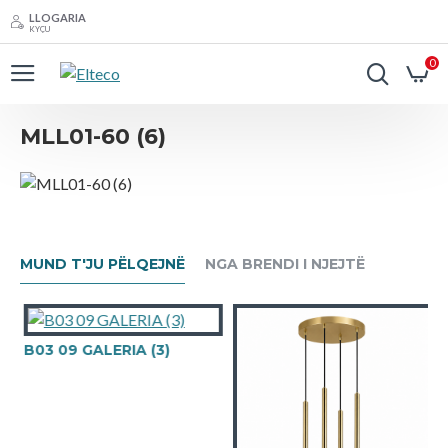
LLOGARIA
KYÇU
0
MLL01-60 (6)
MUND T'JU PËLQEJNË
NGA BRENDI I NJEJTË
B03 09 GALERIA (3)