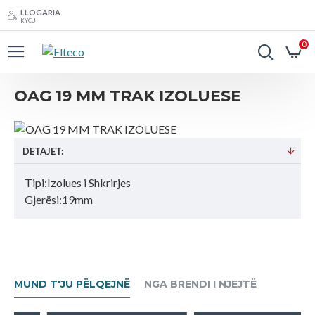
LLOGARIA
KYÇU
0
OAG 19 MM TRAK IZOLUESE
DETAJET:
Tipi:Izolues i Shkrirjes
Gjerësi:19mm
MUND T'JU PËLQEJNË
NGA BRENDI I NJEJTË