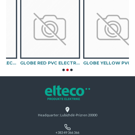
GLOBE GREEN PVC ELECTRICAL TAPE
GLOBE RED PVC ELECTRICAL TAPE F610
GLOBE YELLOW PVC ELECTRICAL TAPE F608
Headquarter: Lubizhdë-Prizren 20000
+383 49 366 366