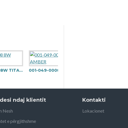
8 8W TITANIUM
001-049-00080 8W AMBER
desi ndaj klientit
Kontakti
h Nesh
Lokacionet
tet e përgjithshme