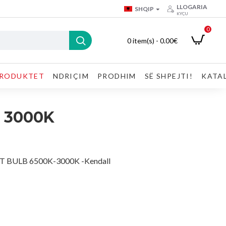
LLOGARIA
SHQIP
KYÇU
0
0 item(s) - 0.00€
RODUKTET
NDRIÇIM
PRODHIM
SË SHPEJTI!
KATA
 3000K
 BULB 6500K-3000K -Kendall