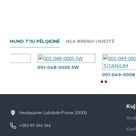
MUND T'JU PËLQEJNË
NGA BRENDI I NJEJTË
001-048-0005 5W
001-049-000
Kuj
Headquarter: Lubizhdë-Prizren 20000
Rret
+383 49 366 366
Kush