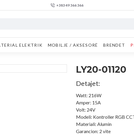
+383 49 366 366
TERIAL ELEKTRIK
MOBILJE / AKSESORË
BRENDET
P
LY20-01120
Detajet:
Watt: 216W
Amper: 15A
Volt: 24V
Modeli: Kontroller RGB CC
Materiali: Alumin
Garancion: 2 vite