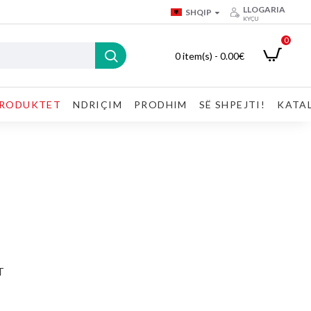
LLOGARIA
SHQIP
KYÇU
0
0 item(s) - 0.00€
RODUKTET
NDRIÇIM
PRODHIM
SË SHPEJTI!
KATA
T