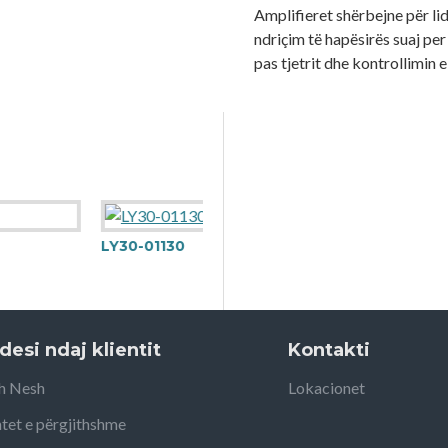
Amplifieret shërbejne për lid
ndriçim të hapësirës suaj per
pas tjetrit dhe kontrollimin e
LY30-01130
desi ndaj klientit
Kontakti
h Nesh
Lokacionet
tet e përgjithshme