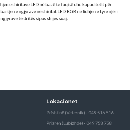
hjen e shiritave LED në bazë te fuqisë dhe kapacitetit për
 bartjen e ngjyrave në shiritat LED RGB ne lidhjen e tyre njëri
 ngjyrave të dritës sipas shijes suaj.
Lokacionet
Prishtinë (Veternik) - 049 516 516
Prizren (Lubizhdë) - 049 758 758