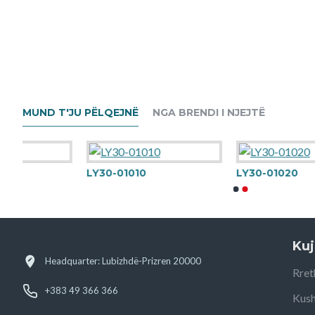
MUND T'JU PËLQEJNË
NGA BRENDI I NJEJTË
LY30-01010
LY30-01020
Kuj
Headquarter: Lubizhdë-Prizren 20000
Rret
+383 49 366 366
Kush