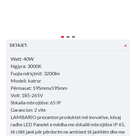
DETAJET:
Watt: 40W
Ngjyra: 3000K
Fuqia ndriçimit: 3200lm
Modeli: katror
Përmasat: 595mmx595mm
Volt: 185-265V
Shkalla mbrojtëse: 65 IP
Garancion: 2 vite
LAMBARIO prezanton produktet më inovative, kësaj
radhe LED Panelet e mëdha me shkallë mbrojtëse IP 65,
të cilët janë për përdorim ne ambient të jashtëm dhe me