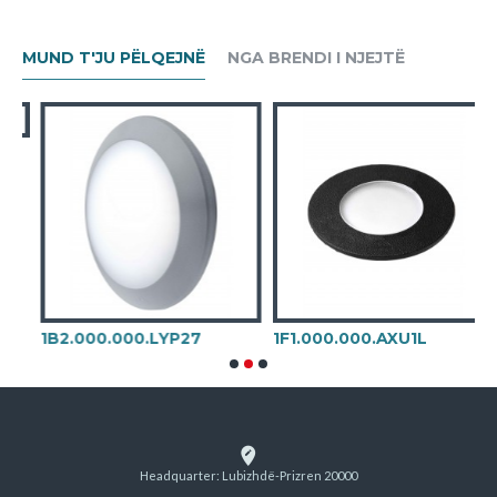
MUND T'JU PËLQEJNË
NGA BRENDI I NJEJTË
1
1B2.000.000.LYP27
1F1.000.000.AXU1L
Headquarter: Lubizhdë-Prizren 20000