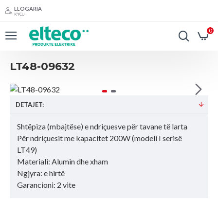
LLOGARIA
KYÇU
0
LT48-09632
DETAJET:
Shtëpiza (mbajtëse) e ndriçuesve për tavane të larta
Për ndriçuesit me kapacitet 200W (modeli I serisë
LT49)
Materiali: Alumin dhe xham
Ngjyra: e hirtë
Garancioni: 2 vite