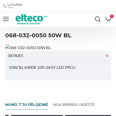
LLOGARIA
KYÇU
0
068-032-0050 50W BL
DETAJET:
50W BL 6400K 100-265V LED PROJ.
MUND T'JU PËLQEJNË
NGA BRENDI I NJEJTË