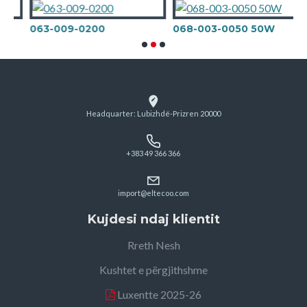
063-009-0200
068-003-0050 50W
Headquarter: Lubizhdë-Prizren 20000
+383 49 366 366
import@eltecoo.com
Kujdesi ndaj klientit
Rreth Nesh
Kushtet e përgjithshme
Luxentte 2025-26