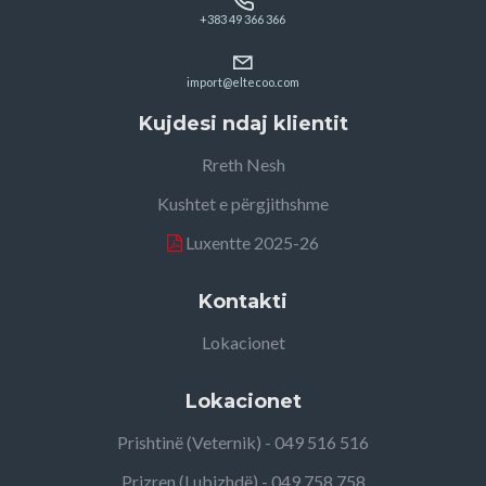
+383 49 366 366
import@eltecoo.com
Kujdesi ndaj klientit
Rreth Nesh
Kushtet e përgjithshme
Luxentte 2025-26
Kontakti
Lokacionet
Lokacionet
Prishtinë (Veternik) - 049 516 516
Prizren (Lubizhdë) - 049 758 758