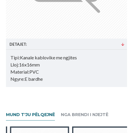
DETAJET:
Tipi:Kanale kablovike me ngjites
Lloj:16x16mm
Material:PVC
Ngyre:E bardhe
MUND T'JU PËLQEJNË
NGA BRENDI I NJEJTË