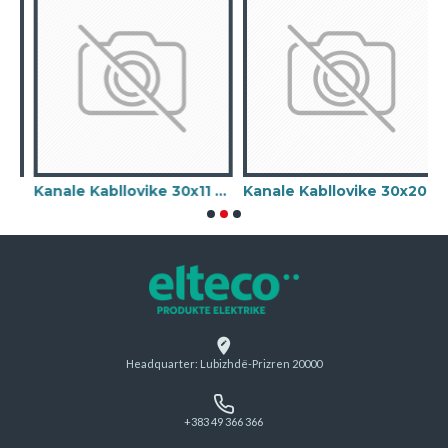
s
Kanale Kabllovike 30x11 me ngjites
Kanale Kabllovike 30x20 me ngjites
Headquarter: Lubizhdë-Prizren 20000
+383 49 366 366