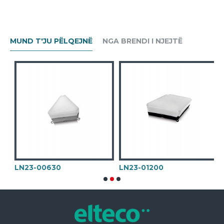
MUND T'JU PËLQEJNË
NGA BRENDI I NJEJTË
LN23-00630
LN23-01200
L