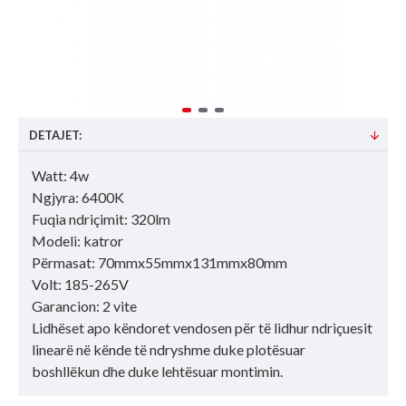
DETAJET:
Watt: 4w
Ngjyra: 6400K
Fuqia ndriçimit: 320lm
Modeli: katror
Përmasat: 70mmx55mmx131mmx80mm
Volt: 185-265V
Garancion: 2 vite
Lidhëset apo këndoret vendosen për të lidhur ndriçuesit
linearë në kënde të ndryshme duke plotësuar
boshllëkun dhe duke lehtësuar montimin.