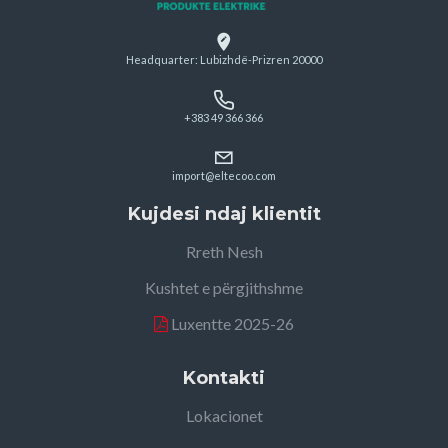
Headquarter: Lubizhdë-Prizren 20000
+383 49 366 366
import@eltecoo.com
Kujdesi ndaj klientit
Rreth Nesh
Kushtet e përgjithshme
Luxentte 2025-26
Kontakti
Lokacionet