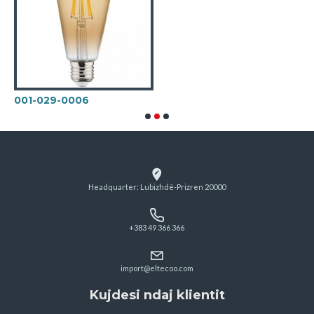
001-029-0006
Headquarter: Lubizhdë-Prizren 20000
+383 49 366 366
import@eltecoo.com
Kujdesi ndaj klientit