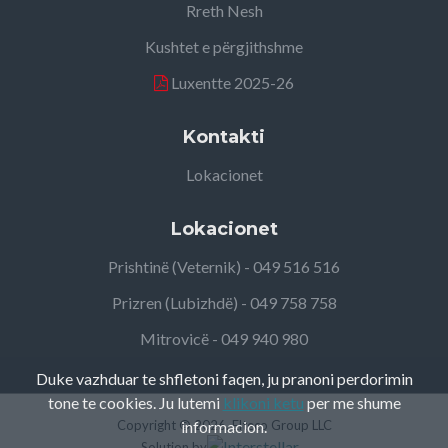
Rreth Nesh
Kushtet e përgjithshme
Luxentte 2025-26
Kontakti
Lokacionet
Lokacionet
Prishtinë (Veternik) - 049 516 516
Prizren (Lubizhdë) - 049 758 758
Mitrovicë - 049 940 980
Duke vazhduar te shfletoni faqen, ju pranoni perdorimin
tone te cookies. Ju lutemi
klikoni ketu
per me shume
Copyright ©
informacion.
2026, Elteco Group LLC
Solution by