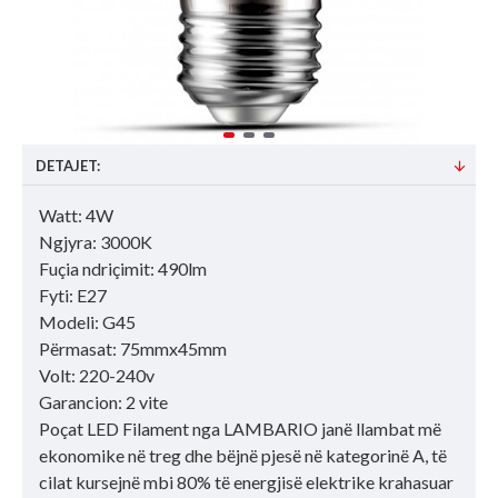
DETAJET:
Watt: 4W
Ngjyra: 3000K
Fuçia ndriçimit: 490lm
Fyti: E27
Modeli: G45
Përmasat: 75mmx45mm
Volt: 220-240v
Garancion: 2 vite
Poçat LED Filament nga LAMBARIO janë llambat më
ekonomike në treg dhe bëjnë pjesë në kategorinë A, të
cilat kursejnë mbi 80% të energjisë elektrike krahasuar