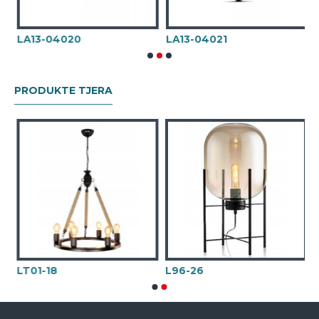
LA13-04020
LA13-04021
L
PRODUKTE TJERA
LT01-18
L96-26