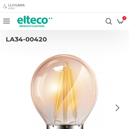
LLOGARIA
KYÇU
0
LA34-00420