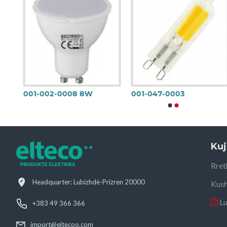
001-002-0008 8W
001-047-0003
Kuj
Rret
Headquarter: Lubizhdë-Prizren 20000
Kush
L
+383 49 366 366
import@eltecoo.com