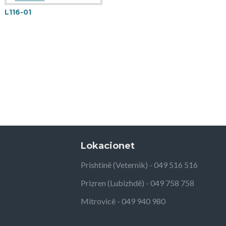
L116-01
Lokacionet
Prishtinë (Veternik) - 049 516 516
Prizren (Lubizhdë) - 049 758 758
Mitrovicë - 049 940 980