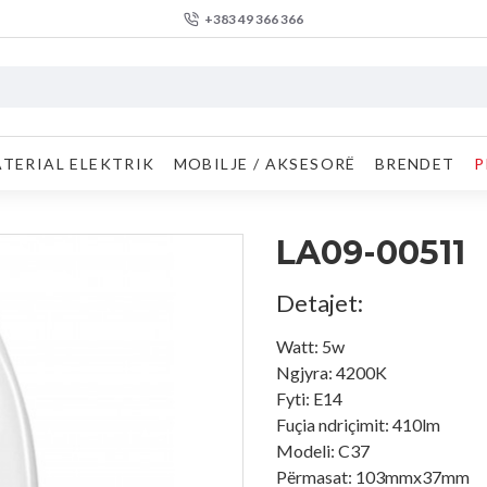
+383 49 366 366
TERIAL ELEKTRIK
MOBILJE / AKSESORË
BRENDET
P
LA09-00511
Detajet:
Watt: 5w
Ngjyra: 4200K
Fyti: E14
Fuçia ndriçimit: 410lm
Modeli: C37
Përmasat: 103mmx37mm