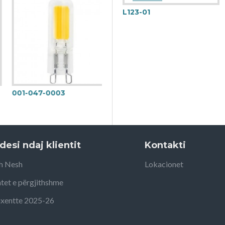
L123-01
001-047-0003
desi ndaj klientit
Kontakti
h Nesh
Lokacionet
tet e përgjithshme
uxentte 2025-26