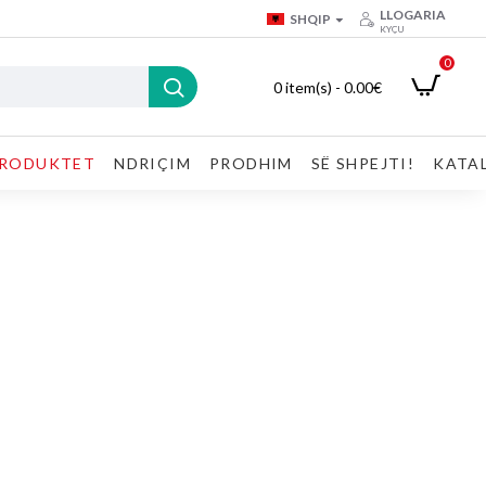
LLOGARIA
SHQIP
KYÇU
0
0 item(s) - 0.00€
RODUKTET
NDRIÇIM
PRODHIM
SË SHPEJTI!
KATA