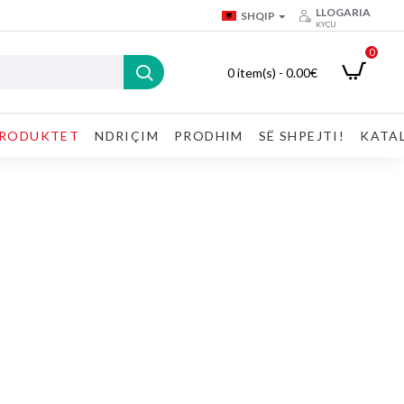
LLOGARIA
SHQIP
KYÇU
0
0 item(s) - 0.00€
RODUKTET
NDRIÇIM
PRODHIM
SË SHPEJTI!
KATA