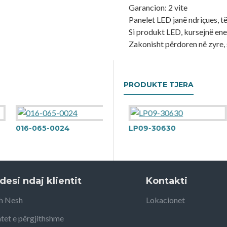
Garancion: 2 vite
Panelet LED janë ndriçues, 
Si produkt LED, kursejnë ener
Zakonisht përdoren në zyre, 
PRODUKTE TJERA
016-065-0024
LP01-31800
LP09-30630
desi ndaj klientit
Kontakti
h Nesh
Lokacionet
tet e përgjithshme