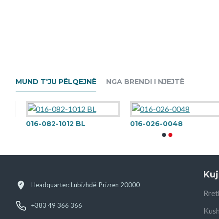
MUND T'JU PËLQEJNË
NGA BRENDI I NJEJTË
016-082-1012 BL
016-026-0048
Kuj
Headquarter: Lubizhdë-Prizren 20000
Rret
+383 49 366 366
Kush