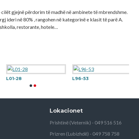
të cilët gjejnë përdorim të madhë në ambinete të mbrendshme.
gj ideri në 80% , rangohen në kategorinë e klasit të parë A.
shkolla, restorante, hotele…
L01-28
L96-53
Lokacionet
Prishtinë (Veternik) - 049 516 516
Prizren (Lubizhdë) - 049 758 758