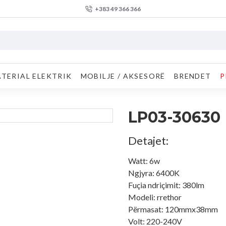
+383 49 366 366
TERIAL ELEKTRIK
MOBILJE / AKSESORË
BRENDET
P
LP03-30630
Detajet:
Watt: 6w
Ngjyra: 6400K
Fuçia ndriçimit: 380lm
Modeli: rrethor
Përmasat: 120mmx38mm
Volt: 220-240V