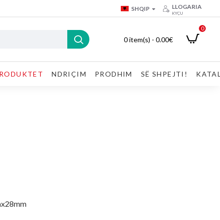
LLOGARIA
SHQIP
KYÇU
0
0 item(s) - 0.00€
RODUKTET
NDRIÇIM
PRODHIM
SË SHPEJTI!
KATA
mx28mm