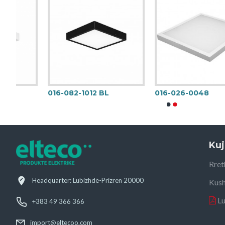
016-082-1012 BL
016-026-0048
Kuj
Rret
Headquarter: Lubizhdë-Prizren 20000
Kush
L
+383 49 366 366
import@eltecoo.com