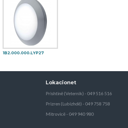
1B2.000.000.LYP27
Lokacionet
Prishtinë (Veternik) - 049 516 516
Prizren (Lubizhdë) - 049 758 758
Mitrovicë - 049 940 980