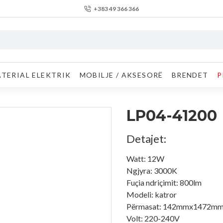
+383 49 366 366
TERIAL ELEKTRIK
MOBILJE / AKSESORË
BRENDET
P
LP04-41200
Detajet:
Watt: 12W
Ngjyra: 3000K
Fuçia ndriçimit: 800lm
Modeli: katror
Përmasat: 142mmx1472m
Volt: 220-240V