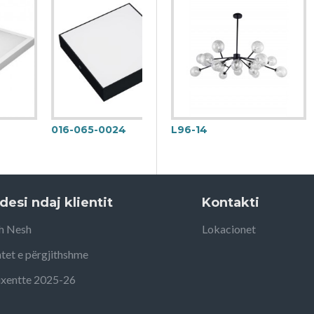
016-065-0024
L96-14
desi ndaj klientit
Kontakti
h Nesh
Lokacionet
tet e përgjithshme
uxentte 2025-26