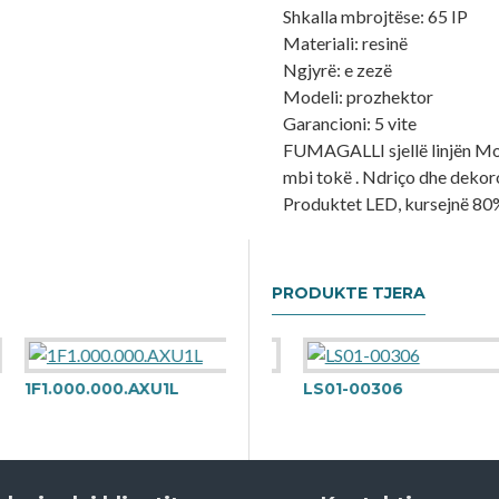
Shkalla mbrojtëse: 65 IP
Materiali: resinë
Ngjyrë: e zezë
Modeli: prozhektor
Garancioni: 5 vite
FUMAGALLI sjellë linjën Mod
mbi tokë . Ndriço dhe dekor
Produktet LED, kursejnë 80%
PRODUKTE TJERA
1F1.000.000.AXU1L
LP10-01230
LS01-00306