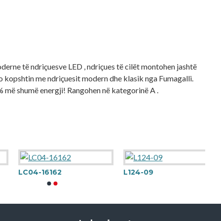
erne të ndriçuesve LED , ndriçues të cilët montohen jashtë
o kopshtin me ndriçuesit modern dhe klasik nga Fumagalli.
 më shumë energji! Rangohen në kategorinë A .
LC04-16162
L124-09