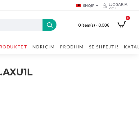
LLOGARIA
SHQIP
KYÇU
0
0 item(s) - 0.00€
RODUKTET
NDRIÇIM
PRODHIM
SË SHPEJTI!
KATA
.AXU1L