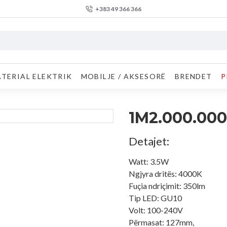
+383 49 366 366
TERIAL ELEKTRIK
MOBILJE / AKSESORË
BRENDET
P
1M2.000.000
Detajet:
Watt: 3.5W
Ngjyra dritës: 4000K
Fuçia ndriçimit: 350lm
Tip LED: GU10
Volt: 100-240V
Përmasat: 127mm,