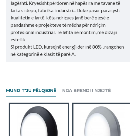
lagështi. Kryesisht përdoren në hapësira me tavane të
larta si depo, fabrika, indurstri... Duke pasur parasysh
kualitetin e lartë, këta ndriçues janë bërë pjesë e
pandashme e projekteve të mëdha për ndriçim
profesional industrial. Të lehta në montim, me dizajn
estetik.
Si produkt LED, kursejnë energji deri në 80% , rangohen
në kategorinë e klasit të parë A.
MUND T'JU PËLQEJNË
NGA BRENDI I NJEJTË