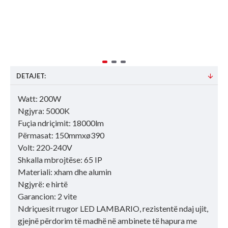
DETAJET:
Watt: 200W
Ngjyra: 5000K
Fuçia ndriçimit: 18000lm
Përmasat: 150mmxø390
Volt: 220-240V
Shkalla mbrojtëse: 65 IP
Materiali: xham dhe alumin
Ngjyrë: e hirtë
Garancion: 2 vite
Ndriçuesit rrugor LED LAMBARIO, rezistentë ndaj ujit,
gjejnë përdorim të madhë në ambinete të hapura me