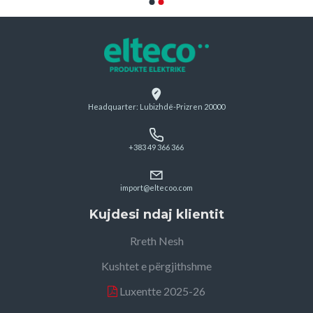
Headquarter: Lubizhdë-Prizren 20000
+383 49 366 366
import@eltecoo.com
Kujdesi ndaj klientit
Rreth Nesh
Kushtet e përgjithshme
Luxentte 2025-26