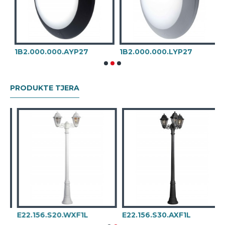
1B2.000.000.AYP27
1B2.000.000.LYP27
1
PRODUKTE TJERA
E22.156.S20.WXF1L
E22.156.S30.AXF1L