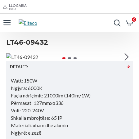
LLOGARIA
KYÇU
0
LT46-09432
DETAJET:
Watt: 150W
Ngjyra: 6000K
Fuçia ndriçimit: 21000lm (140lm/1W)
Përmasat: 127mmxø336
Volt: 220-240V
Shkalla mbrojtëse: 65 IP
Materiali: xham dhe alumin
Ngjyrë: e zezë