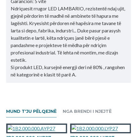
Garancion: 5 vite
Ndriçuesit rrugor LED LAMBARIO, rezistentë ndaj ujit,
gjejnë përdorim të madhë në ambinete të hapura me
lagështi. Kryesisht përdoren në hapësira me tavane të
larta si depo, fabrika, indurstri... Duke pasur parasysh
kualitetin e lartë, këta ndriçues janë bërë pjesë e
pandashme e projekteve të mëdha për ndriçim
profesional industrial. Të lehta në montim, me dizajn
estetik.
Si produkt LED, kursejnë energji deri në 80% , rangohen
në kategorinë e klasit të parë A.
MUND T'JU PËLQEJNË
NGA BRENDI I NJEJTË