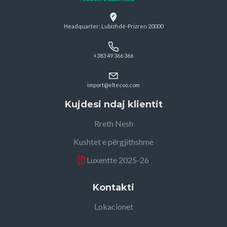
Headquarter: Lubizhdë-Prizren 20000
+383 49 366 366
import@eltecoo.com
Kujdesi ndaj klientit
Rreth Nesh
Kushtet e përgjithshme
Luxentte 2025-26
Kontakti
Lokacionet