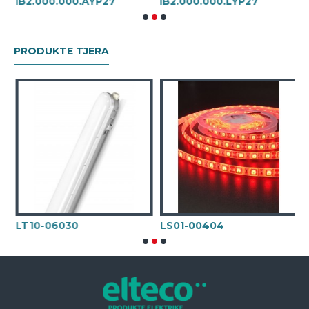
1B2.000.000.AYP27
1B2.000.000.LYP27
1
PRODUKTE TJERA
LT10-06030
LS01-00404
E