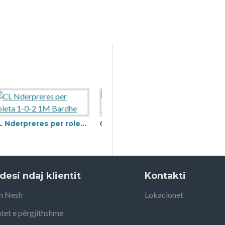
CL Nderpreres per roleta 1-0-2 1M Bardhe
CL Prizë 2P+T 10/16A 1M Bardhe
desi ndaj klientit
Kontakti
h Nesh
Lokacionet
tet e përgjithshme