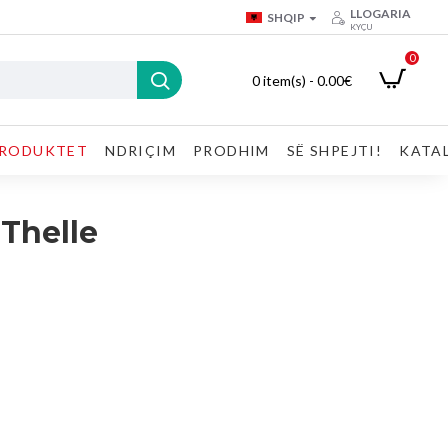
LLOGARIA
SHQIP
KYÇU
0
0 item(s) - 0.00€
RODUKTET
NDRIÇIM
PRODHIM
SË SHPEJTI!
KATA
 Thelle