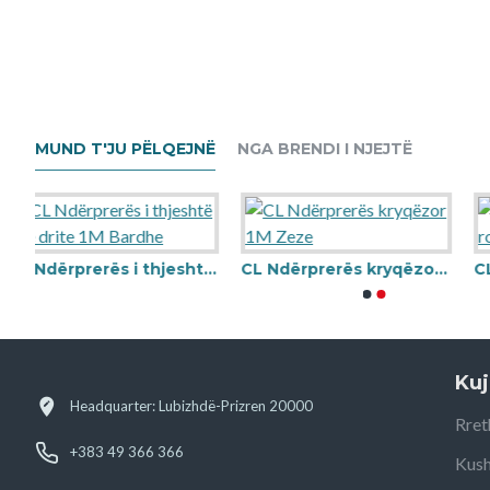
MUND T'JU PËLQEJNË
NGA BRENDI I NJEJTË
CL Ndërprerës i thjeshtë me drite 1M Bardhe
CL Ndërprerës kryqëzor 1M Zeze
Kuj
Headquarter: Lubizhdë-Prizren 20000
Rret
+383 49 366 366
Kush