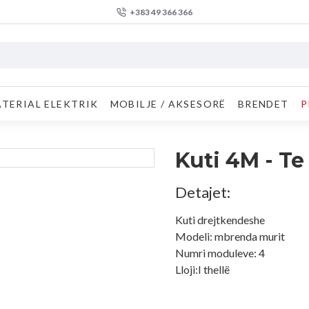
+383 49 366 366
TERIAL ELEKTRIK
MOBILJE / AKSESORË
BRENDET
P
Kuti 4M - Te
Detajet:
Kuti drejtkendeshe
Modeli: mbrenda murit
Numri moduleve: 4
Lloji:I thellë