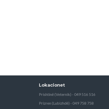
Lokacionet
Prishtinë (Veternik) - 049 516 516
Prizren (Lubizhdë) - 049 758 758