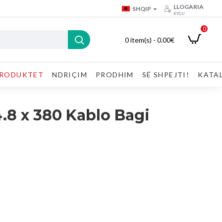
LLOGARIA
SHQIP
KYÇU
0
0 item(s) - 0.00€
RODUKTET
NDRIÇIM
PRODHIM
SË SHPEJTI!
KATA
.8 x 380 Kablo Bagi