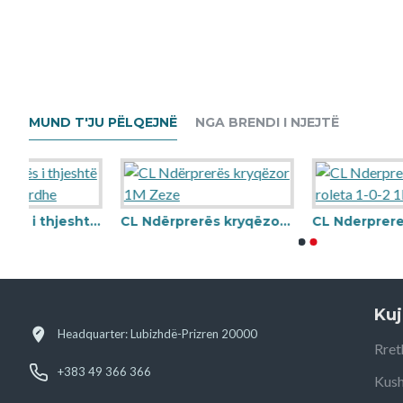
MUND T'JU PËLQEJNË
NGA BRENDI I NJEJTË
CL Ndërprerës i thjeshtë me drite 1M Bardhe
CL Ndërprerës kryqëzor 1M Zeze
CL Nderpreres per roleta 1-0-2 1M Ba
Kuj
Headquarter: Lubizhdë-Prizren 20000
Rret
+383 49 366 366
Kush