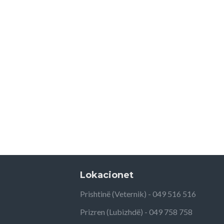
Lokacionet
Prishtinë (Veternik) - 049 516 516
Prizren (Lubizhdë) - 049 758 758