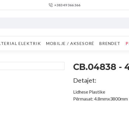
+383 49 366 366
TERIAL ELEKTRIK
MOBILJE / AKSESORË
BRENDET
P
CB.04838 - 4
Detajet:
Lidhese Plastike
Përmasat: 4.8mmx3800mm