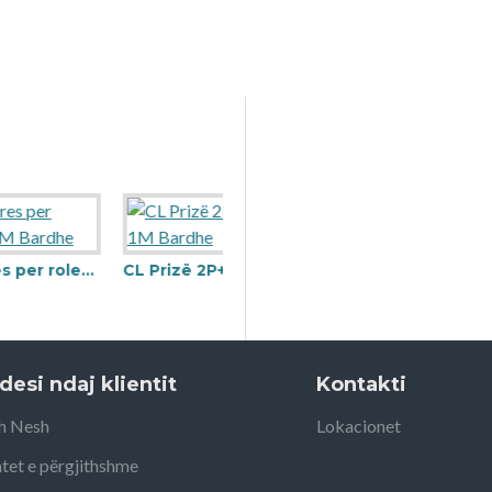
rdhe
CL Prizë 2P+T 10/16A 1M Bardhe
desi ndaj klientit
Kontakti
h Nesh
Lokacionet
tet e përgjithshme