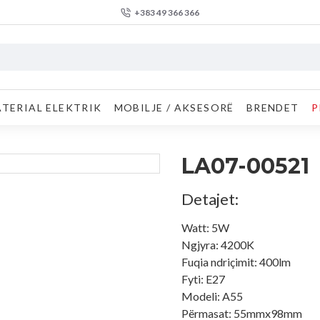
+383 49 366 366
TERIAL ELEKTRIK
MOBILJE / AKSESORË
BRENDET
P
LA07-00521
Detajet:
Watt: 5W
Ngjyra: 4200K
Fuqia ndriçimit: 400lm
Fyti: E27
Modeli: A55
Përmasat: 55mmx98mm