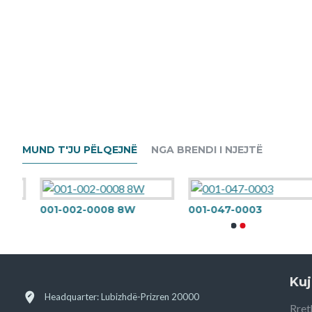
MUND T'JU PËLQEJNË
NGA BRENDI I NJEJTË
001-002-0008 8W
001-047-0003
Kuj
Headquarter: Lubizhdë-Prizren 20000
Rret