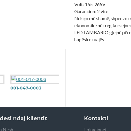
Volt: 165-265V
Garancion: 2 vite
Ndriço më shumë, shpenzo 
ekonomike në treg kursejnë m
LED LAMBARIO gjejnë përdo
hapësire tuajës.
001-047-0003
desi ndaj klientit
Kontakti
h Nesh
Lokacionet