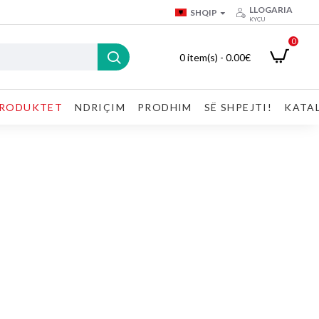
LLOGARIA
SHQIP
KYÇU
0
0 item(s) - 0.00€
RODUKTET
NDRIÇIM
PRODHIM
SË SHPEJTI!
KATA