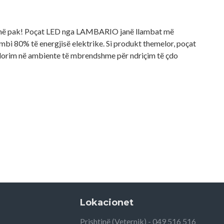
më pak! Poçat LED nga LAMBARIO janë llambat më
bi 80% të energjisë elektrike. Si produkt themelor, poçat
rim në ambiente të mbrendshme për ndriçim të çdo
Lokacionet
Prishtinë (Veternik) - 049 516 516