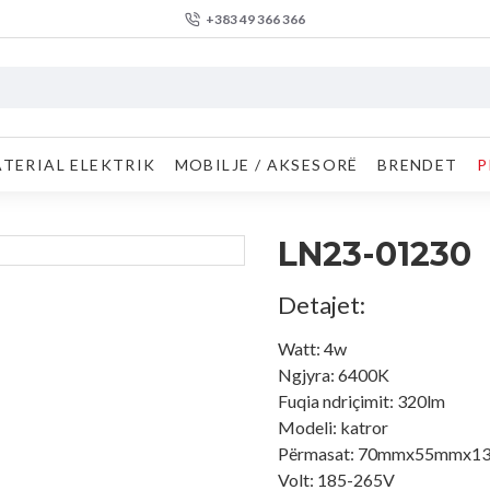
+383 49 366 366
TERIAL ELEKTRIK
MOBILJE / AKSESORË
BRENDET
P
LN23-01230
Detajet:
Watt: 4w
Ngjyra: 6400K
Fuqia ndriçimit: 320lm
Modeli: katror
Përmasat: 70mmx55mmx
Volt: 185-265V