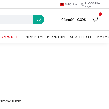
LLOGARIA
SHQIP
KYÇU
0
0 item(s) - 0.00€
RODUKTET
NDRIÇIM
PRODHIM
SË SHPEJTI!
KATA
131mmx80mm