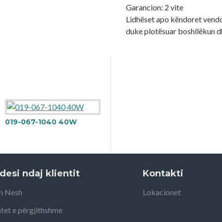
Garancion: 2 vite
Lidhëset apo këndoret vendos
duke plotësuar boshllëkun d
019-067-1040 40W
desi ndaj klientit
Kontakti
h Nesh
Lokacionet
tet e përgjithshme