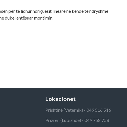
en për të lidhur ndriçuesit linearë në kënde të ndryshme
he duke lehtësuar montimin.
Lokacionet
Prishtinë (Veternik) - 049 516 516
Prizren (Lubizhdë) - 049 758 758