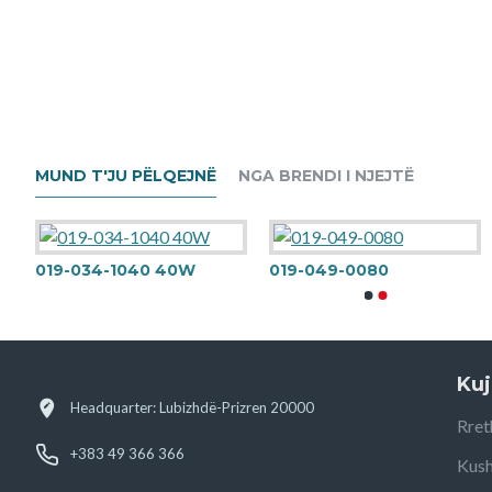
MUND T'JU PËLQEJNË
NGA BRENDI I NJEJTË
019-034-1040 40W
019-049-0080
Kuj
Headquarter: Lubizhdë-Prizren 20000
Rret
+383 49 366 366
Kush