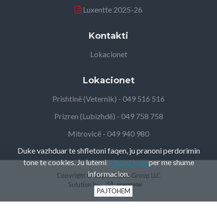
Luxentte 2025-26
Kontakti
Lokacionet
Lokacionet
Prishtinë (Veternik) - 049 516 516
Prizren (Lubizhdë) - 049 758 758
Mitrovicë - 049 940 980
Duke vazhduar te shfletoni faqen, ju pranoni perdorimin
tone te cookies. Ju lutemi
klikoni ketu
per me shume
informacion.
Copyright ©
2026, Elteco Group LLC
Solution by
PAJTOHEM