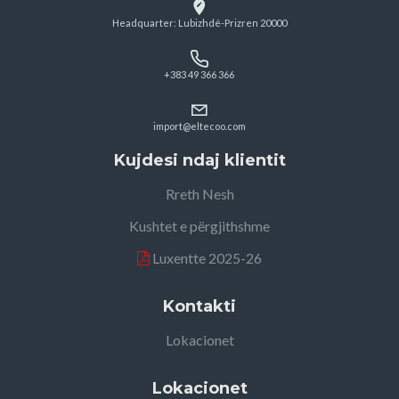
Headquarter: Lubizhdë-Prizren 20000
+383 49 366 366
import@eltecoo.com
Kujdesi ndaj klientit
Rreth Nesh
Kushtet e përgjithshme
Luxentte 2025-26
Kontakti
Lokacionet
Lokacionet