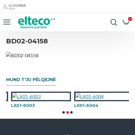
LLOGARIA
KYÇU
0
BD02-04158
MUND T'JU PËLQEJNË
LX01-6003
LX01-6004