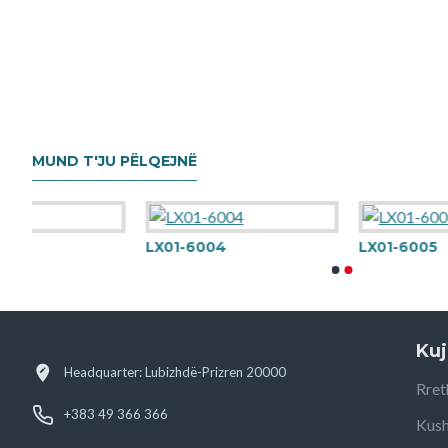
MUND T'JU PËLQEJNË
LX01-6004
LX01-6005
Kuj
Headquarter: Lubizhdë-Prizren 20000
Rret
+383 49 366 366
Kush