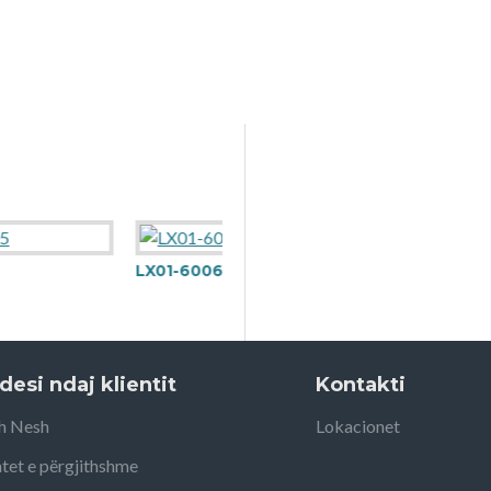
LX01-6006
desi ndaj klientit
Kontakti
h Nesh
Lokacionet
tet e përgjithshme