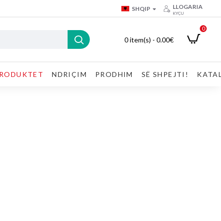
LLOGARIA
SHQIP
KYÇU
0
0 item(s) - 0.00€
RODUKTET
NDRIÇIM
PRODHIM
SË SHPEJTI!
KATA