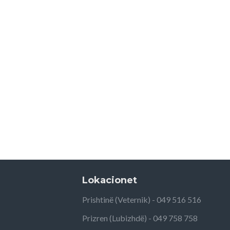
Lokacionet
Prishtinë (Veternik) - 049 516 516
Prizren (Lubizhdë) - 049 758 758