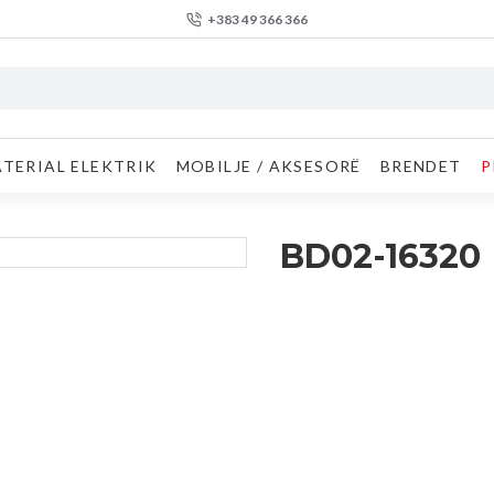
+383 49 366 366
TERIAL ELEKTRIK
MOBILJE / AKSESORË
BRENDET
P
BD02-16320