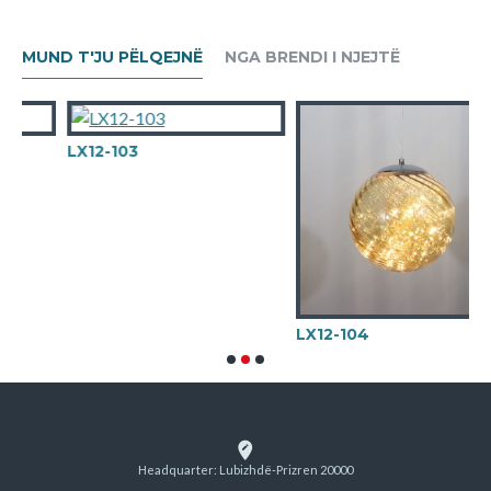
MUND T'JU PËLQEJNË
NGA BRENDI I NJEJTË
LX12-103
LX12-104
Headquarter: Lubizhdë-Prizren 20000