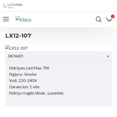
LLOGARIA
KYÇU
0
LX12-107
DETAJET:
Ndriçues Led Max 7W
Ngjyra : Smoke
Volt: 220-240V
Garancion: 1 vite
Ndriço rrugën tënde , Luxentte.