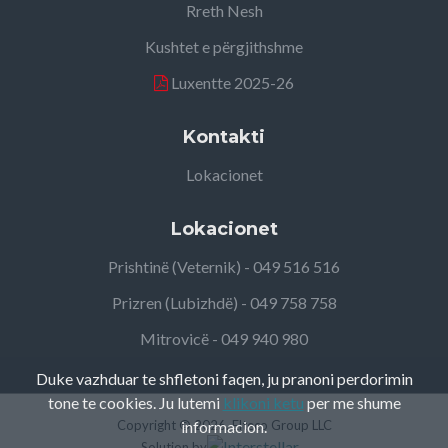
Rreth Nesh
Kushtet e përgjithshme
Luxentte 2025-26
Kontakti
Lokacionet
Lokacionet
Prishtinë (Veternik) - 049 516 516
Prizren (Lubizhdë) - 049 758 758
Mitrovicë - 049 940 980
Duke vazhduar te shfletoni faqen, ju pranoni perdorimin
tone te cookies. Ju lutemi
klikoni ketu
per me shume
Copyright ©
informacion.
2026, Elteco Group LLC
Solution by