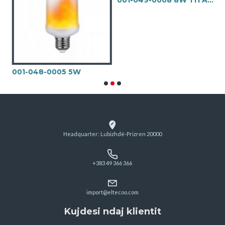
001-049-0008 8W TITANIUM
001-048-0005 5W
Headquarter: Lubizhdë-Prizren 20000
+383 49 366 366
import@eltecoo.com
Kujdesi ndaj klientit