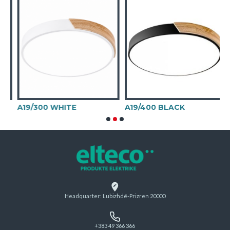
A19/300 WHITE
A19/400 BLACK
Headquarter: Lubizhdë-Prizren 20000
+383 49 366 366