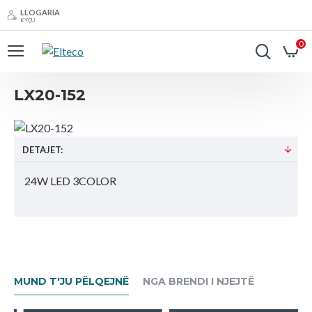
LLOGARIA
KYÇU
0
LX20-152
DETAJET:
24W LED 3COLOR
MUND T'JU PËLQEJNË
NGA BRENDI I NJEJTË