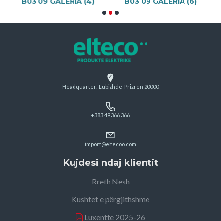
B03 09 GALERIA (4)
B03 09 GALERIA (6)
Headquarter: Lubizhdë-Prizren 20000
+383 49 366 366
import@eltecoo.com
Kujdesi ndaj klientit
Rreth Nesh
Kushtet e përgjithshme
Luxentte 2025-26