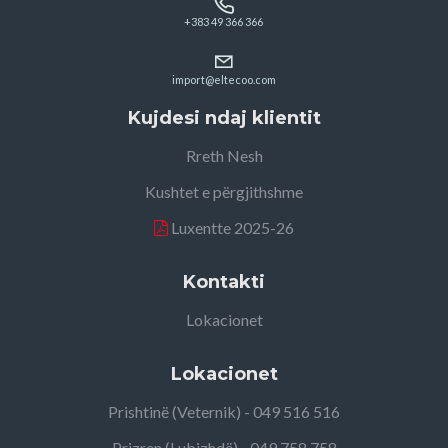
+383 49 366 366
import@eltecoo.com
Kujdesi ndaj klientit
Rreth Nesh
Kushtet e përgjithshme
Luxentte 2025-26
Kontakti
Lokacionet
Lokacionet
Prishtinë (Veternik) - 049 516 516
Prizren (Lubizhdë) - 049 758 758