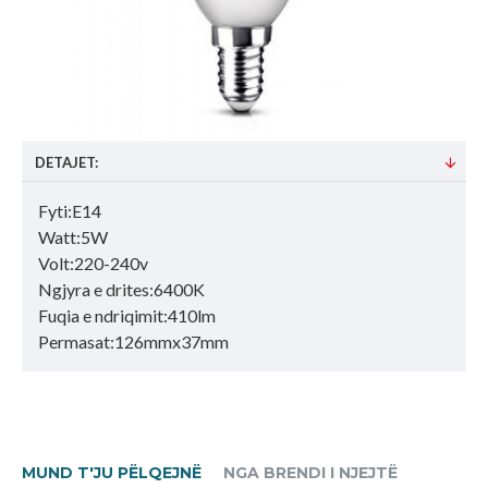
DETAJET:
Fyti:E14
Watt:5W
Volt:220-240v
Ngjyra e drites:6400K
Fuqia e ndriqimit:410lm
Permasat:126mmx37mm
MUND T'JU PËLQEJNË
NGA BRENDI I NJEJTË