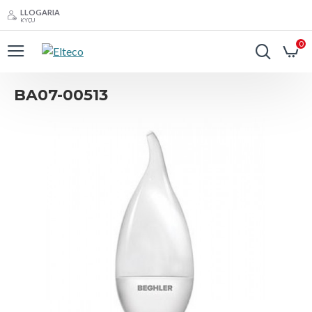
LLOGARIA
KYÇU
0
BA07-00513