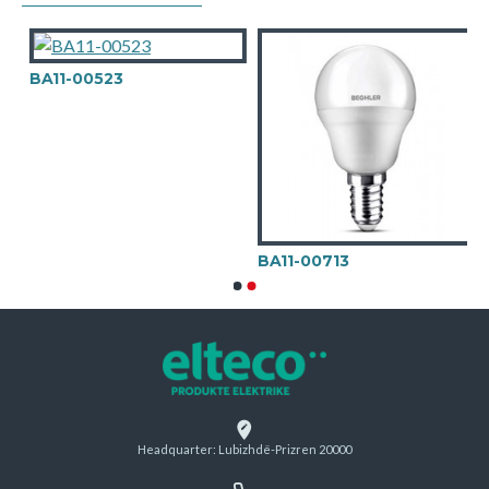
BA11-00523
BA11-00713
Headquarter: Lubizhdë-Prizren 20000